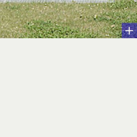
bebauung
höfen
poldstraße grenzt an das Stadtviertel
bildet die kammartige Gebäudestruktur
ffelgeschoss das Rückgrat zur Otl-