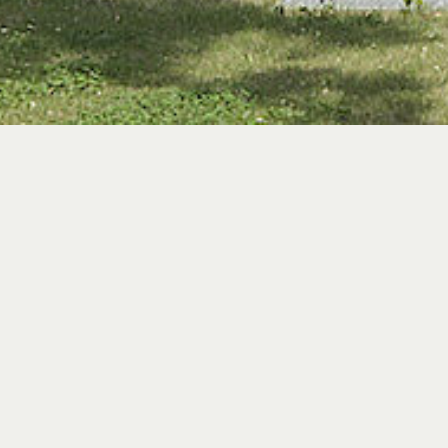
Fließende Kamm
mit offenen Wohn
Das Wohnbauprojekt östlich der Leo
„„Parkstadt Schwabing“. Im Norden 
mit fünf Geschossen und einem Sta