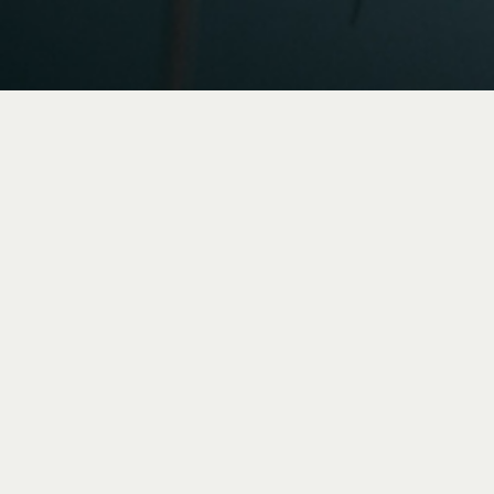
Wo Leidenschaft
den Stil
bestimmt
Blaumoser kennt jeden Kunden persönlich.
Blaumoser inspiriert, Blaumoser strukturiert. Seine
Handschrift gibt Orten Charakter.
Besuchen Sie unser Büro